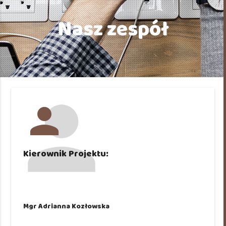
Nasz zespół
person
Kierownik Projektu:
Mgr Adrianna Kozłowska