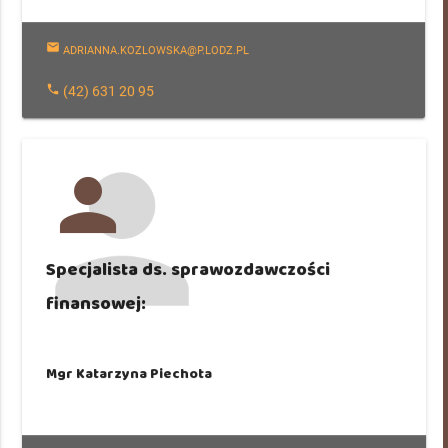
mail
ADRIANNA.KOZLOWSKA@P.LODZ.PL
phone
(42) 631 20 95
person
Specjalista ds. sprawozdawczości
finansowej:
Mgr Katarzyna Piechota