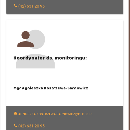
phone
(42) 631 20 95
person
Koordynator ds. monitoringu:
Mgr Agnieszka Kostrzewa-Sarnowicz
mail
AGNIESZKA.KOSTRZEWA-SARNOWICZ@P.LODZ.PL
phone
(42) 631 20 95