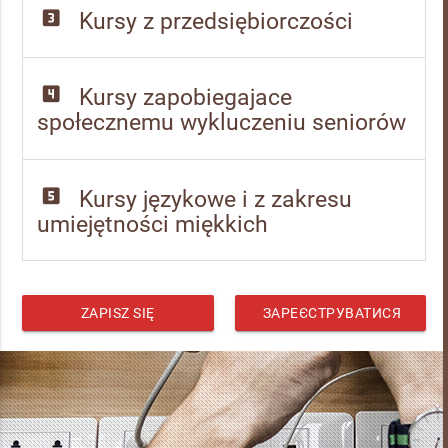
looks_3
Kursy z przedsiębiorczości
looks_4
Kursy zapobiegajace
społecznemu wykluczeniu seniorów
looks_5
Kursy językowe i z zakresu
umiejętności miękkich
ZAPISZ SIĘ
ЗАРЕЄСТРУВАТИСЯ