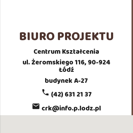
BIURO PROJEKTU
Centrum Kształcenia
ul. Żeromskiego 116, 90-924
Łódź
budynek A-27
phone
(42) 631 21 37
mail
crk@info.p.lodz.pl