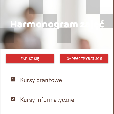
Harmonogram zajęć
ZAPISZ SIĘ
ЗАРЕЄСТРУВАТИСЯ
looks_one
Kursy branżowe
looks_two
Kursy informatyczne