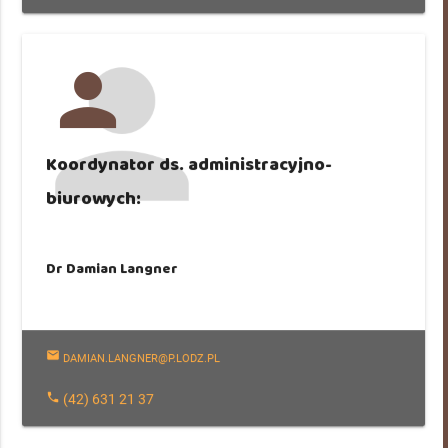
person
Koordynator ds. administracyjno-
biurowych:
Dr Damian Langner
mail
DAMIAN.LANGNER@P.LODZ.PL
phone
(42) 631 21 37