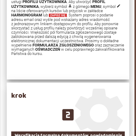
usługi
PROFILU UŻYTKOWNIKA
. Aby utworzyć
PROFIL
person
edit
UŻYTKOWNIKA
, wybierz symbol
z górnego
MENU
, symbol
na liście oferowanych kursów lub przycisk w zakładce
HARMONOGRAM
lub
. System poprosi o podanie
ZAPISZ SIĘ
adresu email oraz wyśle pod wskazany adres wiadomość
z jednorazowym linkiem dostępowym do profilu. Aby ponownie
skorzystać z usług profilu należy powtórzyć wcześniej opisane
czynności. Większość pól formularza zgłoszeniowego zostaje
zablokowana przed dalszą edycją z chwilą wygenerowania
elektronicznej dokumentacji uczestnictwa. Prosimy o dokładne
wypełnienie
FORMULARZA ZGŁOSZENIOWEGO
oraz zaznaczenie
wymaganych
OŚWIADCZEŃ
w celu poprawnego zakwalifikowania
Państwa do kursu.
krok
looks_two
Weryfikacja formalna dokumentów, powiadomienie