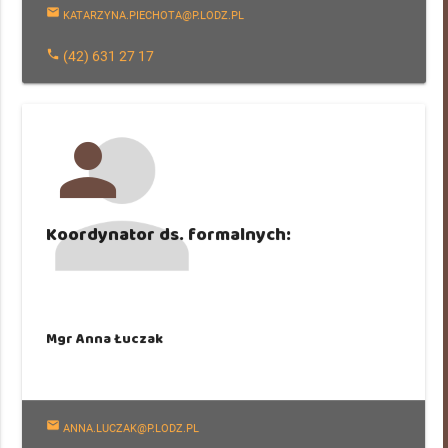
mail
KATARZYNA.PIECHOTA@P.LODZ.PL
phone
(42) 631 27 17
person
Koordynator ds. formalnych:
Mgr Anna Łuczak
mail
ANNA.LUCZAK@P.LODZ.PL